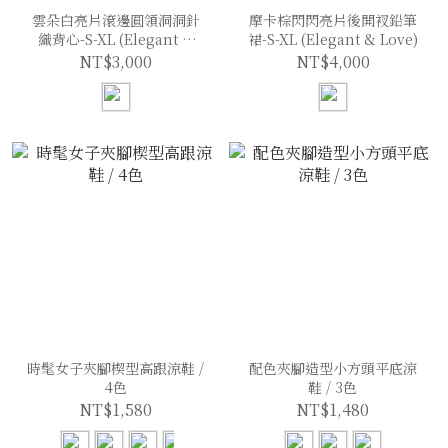
雲朵白亮片滾邊圓領洞洞針
摩卡棕閃閃亮片後開衩鉛筆
織背心-S-XL (Elegant &
裙-S-XL (Elegant & Love)
Love)
NT$3,000
NT$4,000
時髦女子夾腳楔型高跟涼鞋 /
配色夾腳造型小方頭平底涼
4色
鞋 / 3色
NT$1,580
NT$1,480