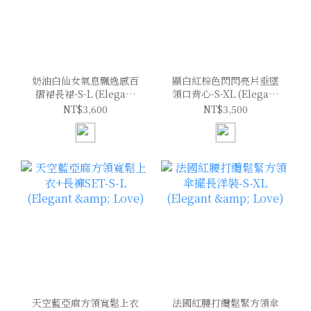
奶油白仙女氣息飄逸感百
顯白紅棕色閃閃亮片垂墜
摺裙長裙-S-L (Elegant
領口背心-S-XL (Elegant
& Love)
& Love)
NT$3,600
NT$3,500
天空藍亞麻方領寬鬆上衣
法國紅腰打纜鬆緊方領傘