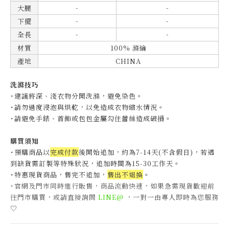
-
-
大腿
-
-
下擺
-
-
全長
材質
100% 滌綸
產地
CHINA
洗滌技巧
˙建議將深、淺衣物分開洗滌，避免染色。
˙
請勿過度浸泡與烘乾，以免造成衣物縮水情況。
˙
請避免手錶、首飾或包包金屬勾住蕾絲造成破損。
購買須知
˙預購商品以
完成付款
後開始追加，約為7-14天(不含假日)，
若遇
到缺貨需訂製等特殊狀況，追加時間為15-30工作天
。
˙特惠現貨商品，售完不追加，
售出不退換
。
˙官網及門市同時進行販售，商品流動快速，如果急需現貨歡迎前
往門市購買，或請直接詢問
LINE@
，一對一由專人即時為您服務
♡