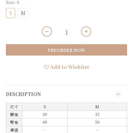
Size
: S
S
M
PREORDER NOW
Add to Wishlist
DESCRIPTION
尺寸
S
M
30
32
腰寬
48
50
臀寬
-
-
褲擋