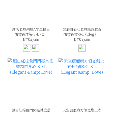
度假氣息削肩A字傘擺百
奶油白仙女氣息飄逸感百
摺裙長洋裝-S-L / 2色
摺裙長裙-S-L (Elegant
(Elegant & Love)
& Love)
NT$4,500
NT$3,600
顯白紅棕色閃閃亮片垂墜
天空藍亞麻方領寬鬆上衣