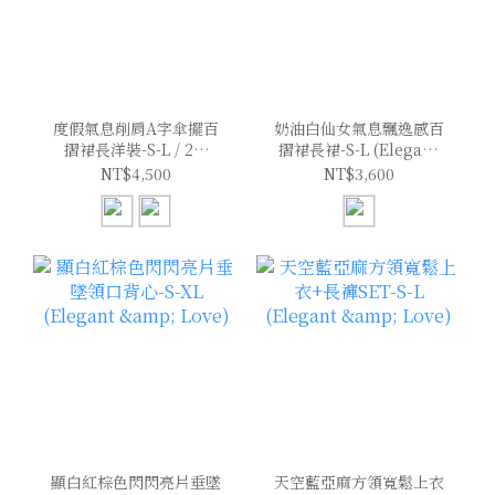
度假氣息削肩A字傘擺百
奶油白仙女氣息飄逸感百
摺裙長洋裝-S-L / 2色
摺裙長裙-S-L (Elegant
(Elegant & Love)
& Love)
NT$4,500
NT$3,600
顯白紅棕色閃閃亮片垂墜
天空藍亞麻方領寬鬆上衣