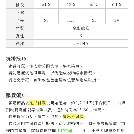
61.5
62.5
63.5
64.5
袖長
-
-
-
-
下擺
50
51.5
53
54
全長
材質
聚酯纖維
X
彈性
CHINA
產地
洗滌技巧
˙建議將深、淺衣物分開洗滌，避免染色。
˙
請勿過度浸泡與烘乾，以免造成衣物縮水情況。
˙
請避免手錶、首飾或包包金屬勾住蕾絲造成破損。
購買須知
˙預購商品以
完成付款
後開始追加，約為7-14天(不含假日)，
若遇
到缺貨需訂製等特殊狀況，追加時間為15-30工作天
。
˙特惠現貨商品，售完不追加，
售出不退換
。
˙官網及門市同時進行販售，商品流動快速，如果急需現貨歡迎前
往門市購買，或請直接詢問
LINE@
，一對一由專人即時為您服