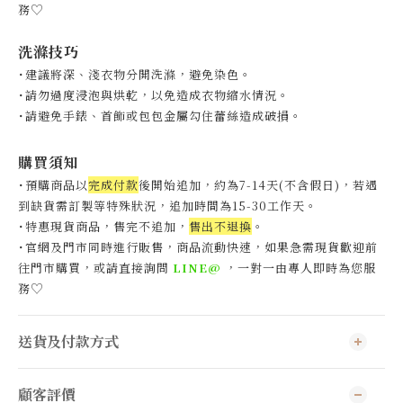
♡
務
洗滌技巧
˙建議將深、淺衣物分開洗滌，避免染色。
˙
請勿過度浸泡與烘乾，以免造成衣物縮水情況。
˙
請避免手錶、首飾或包包金屬勾住蕾絲造成破損。
購買須知
˙預購商品以
完成付款
後開始追加，約為7-14天(不含假日)，
若遇
到缺貨需訂製等特殊狀況，追加時間為15-30工作天
。
˙特惠現貨商品，售完不追加，
售出不退換
。
˙官網及門市同時進行販售，商品流動快速，如果急需現貨歡迎前
往門市購買，或請直接詢問
LINE@
，一對一由專人即時為您服
♡
務
送貨及付款方式
顧客評價