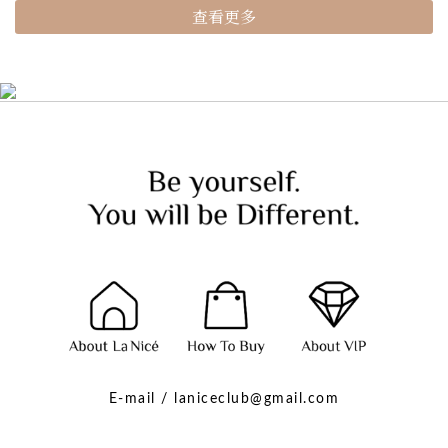
查看更多
E-mail / laniceclub@gmail.com