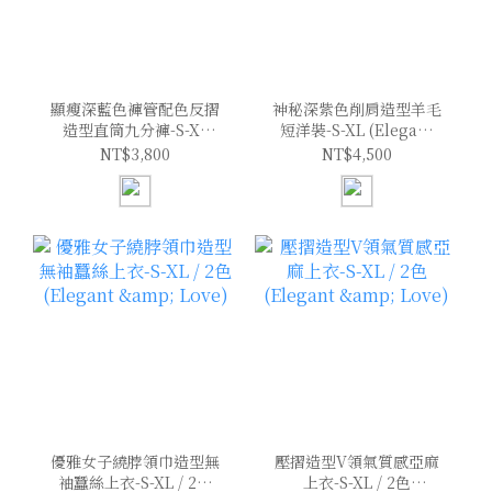
顯瘦深藍色褲管配色反摺
神秘深紫色削肩造型羊毛
造型直筒九分褲-S-XL
短洋裝-S-XL (Elegant
(Elegant & Love)
& Love)
NT$3,800
NT$4,500
優雅女子繞脖領巾造型無
壓摺造型V領氣質感亞麻
袖蠶絲上衣-S-XL / 2色
上衣-S-XL / 2色