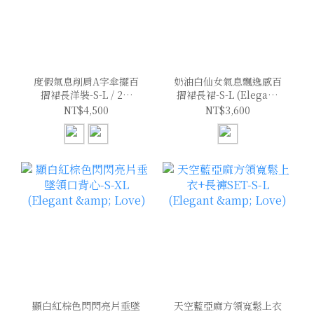
度假氣息削肩A字傘擺百
奶油白仙女氣息飄逸感百
摺裙長洋裝-S-L / 2色
摺裙長裙-S-L (Elegant
(Elegant & Love)
& Love)
NT$4,500
NT$3,600
顯白紅棕色閃閃亮片垂墜
天空藍亞麻方領寬鬆上衣