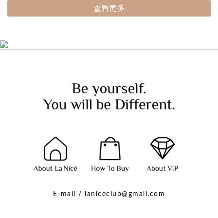
查看更多
E-mail / laniceclub@gmail.com