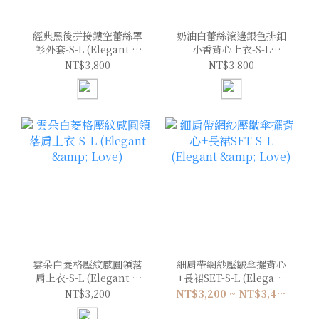
經典黑後拼接鏤空蕾絲罩
奶油白蕾絲滾邊銀色排釦
衫外套-S-L (Elegant &
小香背心上衣-S-L
Love)
(Elegant & Love)
NT$3,800
NT$3,800
雲朵白菱格壓紋感圓領落
細肩帶網紗壓皺傘擺背心
肩上衣-S-L (Elegant &
+長裙SET-S-L (Elegant
Love)
& Love)
NT$3,200
NT$3,200 ~ NT$3,400