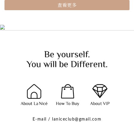
查看更多
E-mail / laniceclub@gmail.com