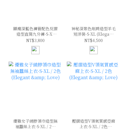
顯瘦深藍色褲管配色反摺
神秘深紫色削肩造型羊毛
造型直筒九分褲-S-XL
短洋裝-S-XL (Elegant
(Elegant & Love)
& Love)
NT$3,800
NT$4,500
優雅女子繞脖領巾造型無
壓摺造型V領氣質感亞麻
袖蠶絲上衣-S-XL / 2色
上衣-S-XL / 2色