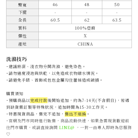
46
48
50
臀寬
下擺
-
-
-
全長
60.5
62
63.5
質料
100%亞麻
X
彈性
產地
CHINA
洗滌技巧
˙建議將深、淺衣物分開洗滌，避免染色。
˙
請勿過度浸泡與烘乾，以免造成衣物縮水情況。
˙
請避免手錶、首飾或包包金屬勾住蕾絲造成破損。
購買須知
˙預購商品以
完成付款
後開始追加，約為7-14天(不含假日)，
若遇
到缺貨需訂製等特殊狀況，追加時間為15-30工作天
。
˙特惠現貨商品，售完不追加，
售出不退換
。
˙官網及門市同時進行販售，商品流動快速，如果急需現貨歡迎前
往門市購買，或請直接詢問
LINE@
，一對一由專人即時為您服務
♡