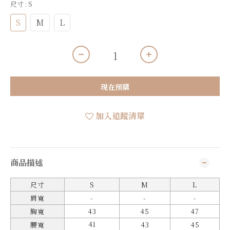
尺寸
: S
S
M
L
現在預購
加入追蹤清單
商品描述
尺寸
S
M
L
肩寬
-
-
-
胸寬
43
45
47
41
腰寬
43
45