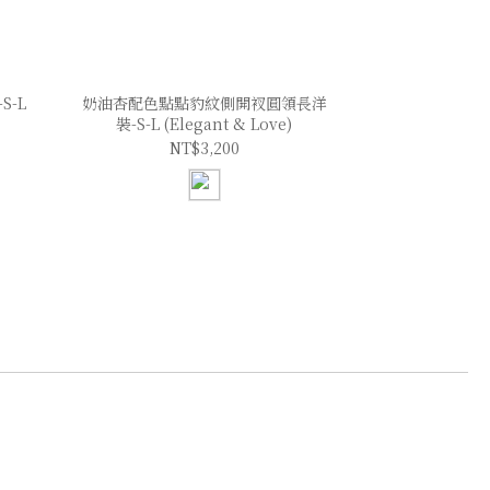
-L
奶油杏配色點點豹紋側開衩圓領長洋
裝-S-L (Elegant & Love)
NT$3,200