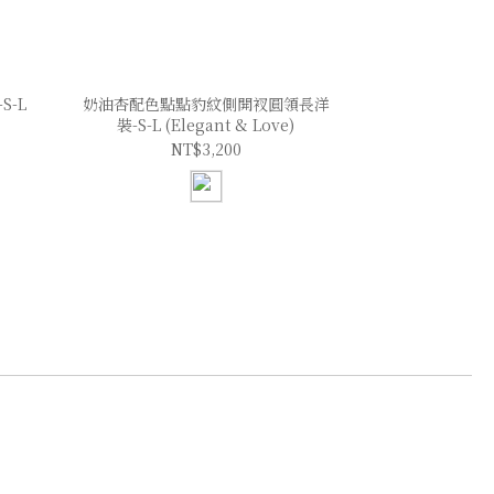
-L
奶油杏配色點點豹紋側開衩圓領長洋
裝-S-L (Elegant & Love)
NT$3,200