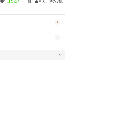
詢問
LINE@
，一對一由專人即時為您服