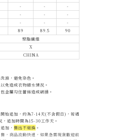
-
-
-
-
-
-
-
-
-
89
89.5
90
聚脂纖維
X
CHINA
開洗滌，避免染色。
，以免造成衣物縮水情況。
包包金屬勾住蕾絲造成破損。
開始追加，約為7-14天(不含假日)，
若遇
，追加時間為15-30工作天
。
不追加，
售出不退換
。
販售，商品流動快速，如果急需現貨歡迎前