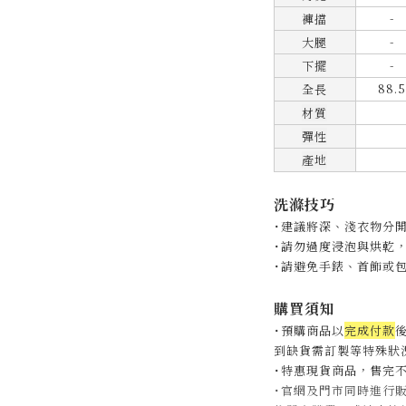
-
褲擋
-
大腿
-
下擺
88.5
全長
材質
彈性
產地
洗滌技巧
˙建議將深、淺衣物分
˙
請勿過度浸泡與烘乾
˙
請避免手錶、首飾或
購買須知
˙預購商品以
完成付款
後
到缺貨需訂製等特殊狀況
˙特惠現貨商品，售完
˙官網及門市同時進行