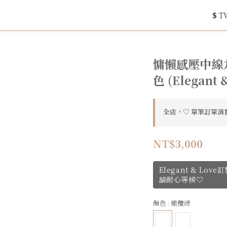
$
T
慵懶感壓中線九分
色 (Elegant 
全店，♡ 單筆訂單消費
NT$3,000
Elegant & Lo
請耐心等候♡
顏色
: 橄欖綠