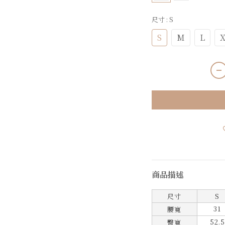
尺寸
: S
S
M
L
X
商品描述
尺寸
S
31
腰寬
52.5
臀寬