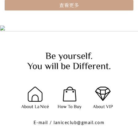
查看更多
E-mail / laniceclub@gmail.com