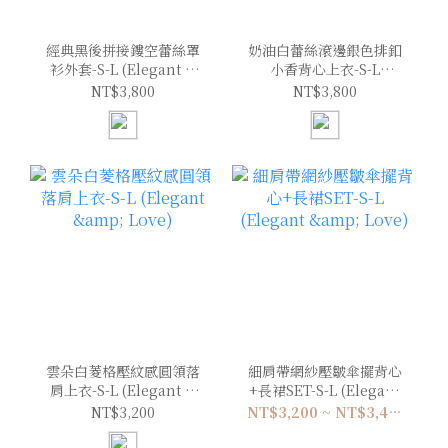
經典黑後拼接鏤空蕾絲罩
奶油白蕾絲滾邊銀色排釦
衫外套-S-L (Elegant &
小香背心上衣-S-L
Love)
(Elegant & Love)
NT$3,800
NT$3,800
雲朵白菱格壓紋感圓領落
細肩帶網紗壓皺傘擺背心
肩上衣-S-L (Elegant &
+長裙SET-S-L (Elegant
Love)
& Love)
NT$3,200
NT$3,200 ~ NT$3,400