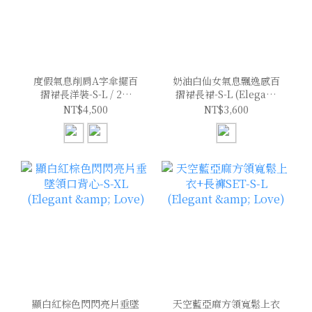
度假氣息削肩A字傘擺百
奶油白仙女氣息飄逸感百
摺裙長洋裝-S-L / 2色
摺裙長裙-S-L (Elegant
(Elegant & Love)
& Love)
NT$4,500
NT$3,600
顯白紅棕色閃閃亮片垂墜
天空藍亞麻方領寬鬆上衣