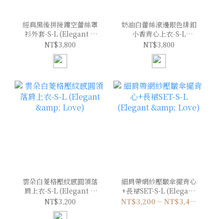
經典黑後拼接鏤空蕾絲罩
奶油白蕾絲滾邊銀色排釦
衫外套-S-L (Elegant &
小香背心上衣-S-L
Love)
(Elegant & Love)
NT$3,800
NT$3,800
雲朵白菱格壓紋感圓領落
細肩帶網紗壓皺傘擺背心
肩上衣-S-L (Elegant &
+長裙SET-S-L (Elegant
Love)
& Love)
NT$3,200
NT$3,200 ~ NT$3,400