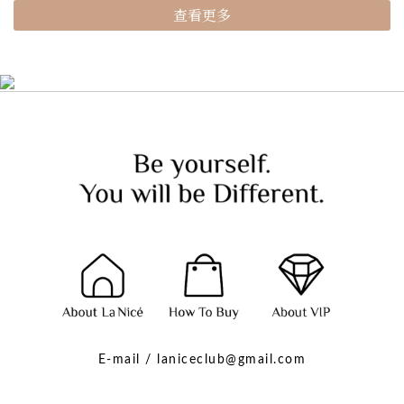
查看更多
E-mail / laniceclub@gmail.com