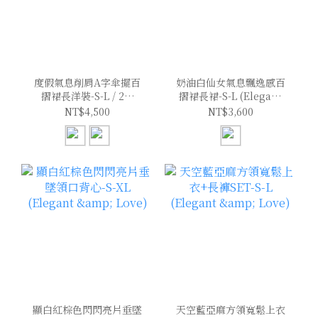
度假氣息削肩A字傘擺百
奶油白仙女氣息飄逸感百
摺裙長洋裝-S-L / 2色
摺裙長裙-S-L (Elegant
(Elegant & Love)
& Love)
NT$4,500
NT$3,600
顯白紅棕色閃閃亮片垂墜
天空藍亞麻方領寬鬆上衣