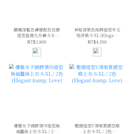
顯瘦深藍色褲管配色反摺
神秘深紫色削肩造型羊毛
造型直筒九分褲-S-XL
短洋裝-S-XL (Elegant
(Elegant & Love)
& Love)
NT$3,800
NT$4,500
優雅女子繞脖領巾造型無
壓摺造型V領氣質感亞麻
袖蠶絲上衣-S-XL / 2色
上衣-S-XL / 2色