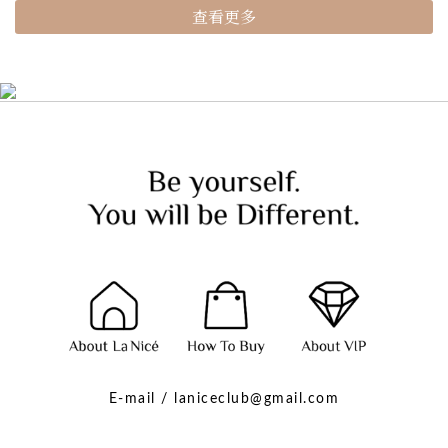
查看更多
E-mail / laniceclub@gmail.com