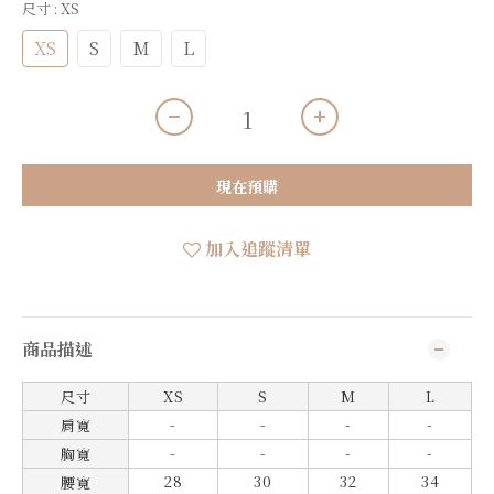
尺寸
: XS
XS
S
M
L
現在預購
加入追蹤清單
商品描述
尺寸
XS
S
M
L
-
-
-
-
肩寬
-
-
-
-
胸寬
28
30
32
34
腰寬