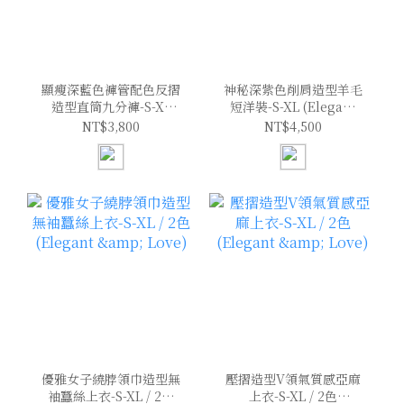
顯瘦深藍色褲管配色反摺
神秘深紫色削肩造型羊毛
造型直筒九分褲-S-XL
短洋裝-S-XL (Elegant
(Elegant & Love)
& Love)
NT$3,800
NT$4,500
優雅女子繞脖領巾造型無
壓摺造型V領氣質感亞麻
袖蠶絲上衣-S-XL / 2色
上衣-S-XL / 2色