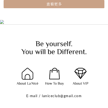
查看更多
E-mail / laniceclub@gmail.com