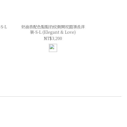
-L
奶油杏配色點點豹紋側開衩圓領長洋
裝-S-L (Elegant & Love)
NT$3,200