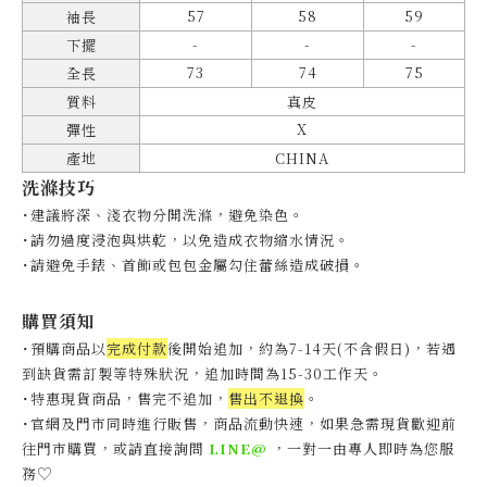
57
58
59
袖長
-
-
-
下擺
73
74
75
全長
質料
真皮
X
彈性
產地
CHINA
洗滌技巧
˙建議將深、淺衣物分開洗滌，避免染色。
˙
請勿過度浸泡與烘乾，以免造成衣物縮水情況。
˙
請避免手錶、首飾或包包金屬勾住蕾絲造成破損。
購買須知
˙預購商品以
完成付款
後開始追加，約為7-14天(不含假日)，
若遇
到缺貨需訂製等特殊狀況，追加時間為15-30工作天
。
˙特惠現貨商品，售完不追加，
售出不退換
。
˙官網及門市同時進行販售，商品流動快速，如果急需現貨歡迎前
往門市購買，或請直接詢問
LINE@
，一對一由專人即時為您服
♡
務