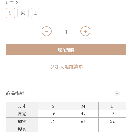
尺寸
: S
S
M
L
現在預購
加入追蹤清單
商品描述
尺寸
S
M
L
47
48
肩寬
46
59
62
胸寬
61
-
-
-
腰寬