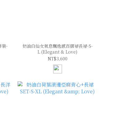
裝-
奶油白仙女氣息飄逸感百摺裙長裙-S-
)
L (Elegant & Love)
NT$3,600