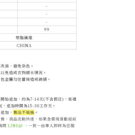
-
-
-
99
聚脂纖維
CHINA
開洗滌，避免染色。
，以免造成衣物縮水情況。
包包金屬勾住蕾絲造成破損。
開始追加，約為7-14天(不含假日)，
若遇
，追加時間為15-30工作天
。
不追加，
售出不退換
。
販售，商品流動快速，如果急需現貨歡迎前
詢問
LINE@
，一對一由專人即時為您服