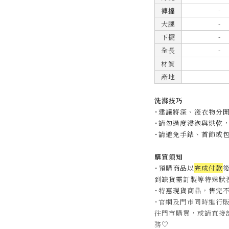
-
褲擋
-
大腿
-
下擺
-
全長
材質
產地
洗滌技巧
˙建議將深、淺衣物分
˙
請勿過度浸泡與烘乾
˙
請避免手錶、首飾或
購買須知
˙預購商品以
完成付款
後
到缺貨需訂製等特殊狀況
˙特惠現貨商品，售完
˙官網及門市同時進行
往門市購買，或請直接
務
♡