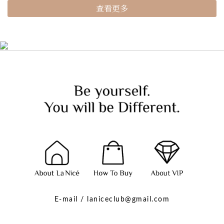
查看更多
E-mail / laniceclub@gmail.com