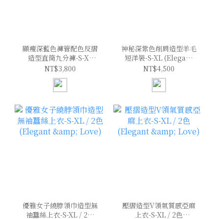
顯瘦深藍色褲管配色反摺
神秘深紫色削肩造型羊毛
造型直筒九分褲-S-XL
短洋裝-S-XL (Elegant
(Elegant & Love)
& Love)
NT$3,800
NT$4,500
優雅女子繞脖領巾造型無
壓摺造型V領氣質感亞麻
袖蠶絲上衣-S-XL / 2色
上衣-S-XL / 2色