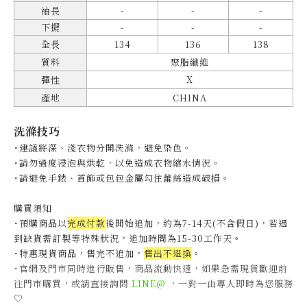
-
-
-
袖長
下擺
-
-
-
全長
134
136
138
質料
聚脂纖維
X
彈性
產地
CHINA
洗滌技巧
˙建議將深、淺衣物分開洗滌，避免染色。
˙
請勿過度浸泡與烘乾，以免造成衣物縮水情況。
˙
請避免手錶、首飾或包包金屬勾住蕾絲造成破損。
購買須知
˙預購商品以
完成付款
後開始追加，約為7-14天(不含假日)，
若遇
到缺貨需訂製等特殊狀況，追加時間為15-30工作天
。
˙特惠現貨商品，售完不追加，
售出不退換
。
˙官網及門市同時進行販售，商品流動快速，如果急需現貨歡迎前
往門市購買，或請直接詢問
LINE@
，一對一由專人即時為您服務
♡