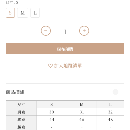
尺寸
: S
S
M
L
現在預購
加入追蹤清單
商品描述
尺寸
S
M
L
肩寬
30
31
32
胸寬
44
46
48
-
-
腰寬
-