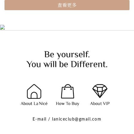
查看更多
E-mail / laniceclub@gmail.com