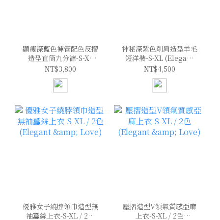
顯瘦深藍色褲管配色反摺
神秘深紫色削肩造型羊毛
造型直筒九分褲-S-XL
短洋裝-S-XL (Elegant
(Elegant & Love)
& Love)
NT$3,800
NT$4,500
優雅女子繞脖領巾造型無
壓摺造型V領氣質感亞麻
袖蠶絲上衣-S-XL / 2色
上衣-S-XL / 2色