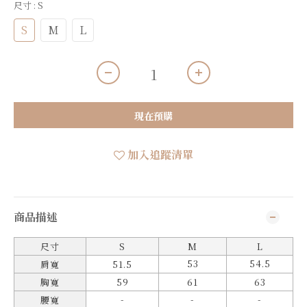
尺寸
: S
S
M
L
現在預購
加入追蹤清單
商品描述
尺寸
S
M
L
53
54.5
肩寬
51.5
胸寬
59
61
63
-
-
-
腰寬