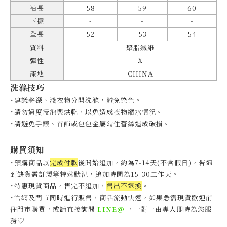
袖長
58
59
60
-
-
-
下擺
全長
52
53
54
質料
聚脂纖維
X
彈性
產地
CHINA
洗滌技巧
˙建議將深、淺衣物分開洗滌，避免染色。
˙
請勿過度浸泡與烘乾，以免造成衣物縮水情況。
˙
請避免手錶、首飾或包包金屬勾住蕾絲造成破損。
購買須知
˙預購商品以
完成付款
後開始追加，約為7-14天(不含假日)，
若遇
到缺貨需訂製等特殊狀況，追加時間為15-30工作天
。
˙特惠現貨商品，售完不追加，
售出不退換
。
˙官網及門市同時進行販售，商品流動快速，如果急需現貨歡迎前
往門市購買，或請直接詢問
LINE@
，一對一由專人即時為您服
♡
務