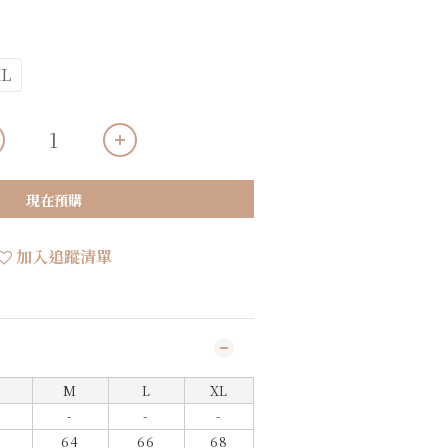
L
現在預購
加入追蹤清單
M
L
X
L
-
-
-
64
66
68