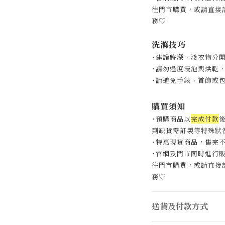
往門市購買，或請直接
♡
務
洗滌技巧
˙建議將深、淺衣物分
˙
請勿過度浸泡與烘乾
˙
請避免手錶、首飾或
購買須知
˙預購商品以
完成付款
後
到缺貨需訂製等特殊狀況
˙特惠現貨商品，售完
˙官網及門市同時進行
往門市購買，或請直接
♡
務
送貨及付款方式