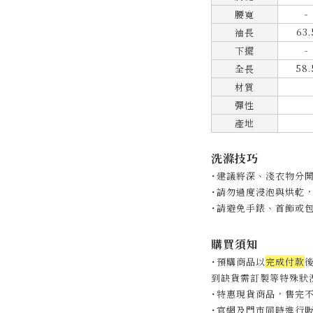
腰寬
-
63.
袖長
-
下擺
58.
全長
材質
彈性
產地
洗滌技巧
˙建議將深、淺衣物分
˙
請勿過度浸泡與烘乾
˙
請避免手錶、首飾或
購買須知
˙預購商品以
完成付款
後
到缺貨需訂製等特殊狀況
˙特惠現貨商品，售完
˙官網及門市同時進行