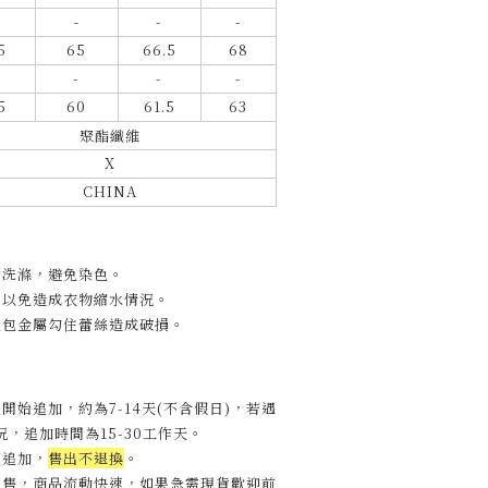
-
-
-
5
65
66.5
68
-
-
-
5
60
61.5
63
聚酯纖維
X
CHINA
開洗滌，避免染色。
，以免造成衣物縮水情況。
包包金屬勾住蕾絲造成破損。
開始追加，約為7-14天(不含假日)，
若遇
，追加時間為15-30工作天
。
不追加，
售出不退換
。
販售，商品流動快速，如果急需現貨歡迎前