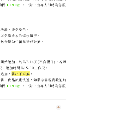
詢問
LINE@
，一對一由專人即時為您服
開洗滌，避免染色。
，以免造成衣物縮水情況。
包包金屬勾住蕾絲造成破損。
開始追加，約為7-14天(不含假日)，
若遇
，追加時間為15-30工作天
。
不追加，
售出不退換
。
販售，商品流動快速，如果急需現貨歡迎前
詢問
LINE@
，一對一由專人即時為您服