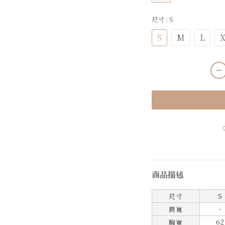
尺寸
: S
S
M
L
X
商品描述
尺寸
S
-
肩寬
62
胸寬