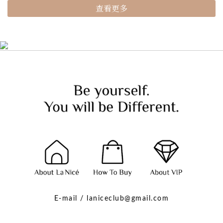
查看更多
E-mail / laniceclub@gmail.com