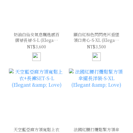
奶油白仙女氣息飄逸感百
顯白紅棕色閃閃亮片垂墜
摺裙長裙-S-L (Elegant
領口背心-S-XL (Elegant
& Love)
& Love)
NT$3,600
NT$3,500
天空藍亞麻方領寬鬆上衣
法國紅腰打纜鬆緊方領傘