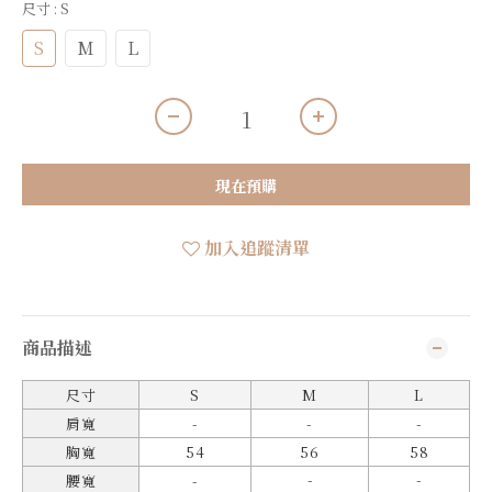
尺寸
: S
S
M
L
現在預購
加入追蹤清單
商品描述
尺寸
S
M
L
肩寬
-
-
-
胸寬
54
56
58
-
-
腰寬
-