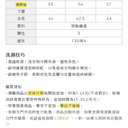
55
56
57
連肩袖
下擺
-
-
-
全長
61
62.5
64
質料
聚脂纖維
X
彈性
產地
CHINA
洗滌技巧
˙建議將深、淺衣物分開洗滌，避免染色。
˙
請勿過度浸泡與烘乾，以免造成衣物縮水情況。
˙
請避免手錶、首飾或包包金屬勾住蕾絲造成破損。
購買須知
˙預購商品以
完成付款
後開始追加，約為7-14天(不含假日)，
若遇
到缺貨需訂製等特殊狀況，追加時間為15-30工作天
。
˙特惠現貨商品，售完不追加，
售出不退換
。
˙官網及門市同時進行販售，商品流動快速，如果急需現貨歡迎前
往門市購買，或請直接詢問
LINE@
，一對一由專人即時為您服務
♡