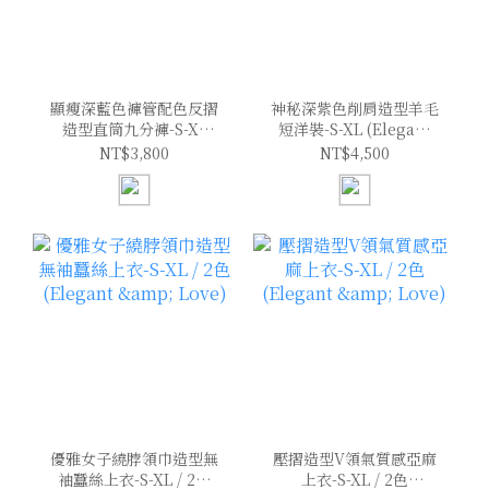
顯瘦深藍色褲管配色反摺
神秘深紫色削肩造型羊毛
造型直筒九分褲-S-XL
短洋裝-S-XL (Elegant
(Elegant & Love)
& Love)
NT$3,800
NT$4,500
優雅女子繞脖領巾造型無
壓摺造型V領氣質感亞麻
袖蠶絲上衣-S-XL / 2色
上衣-S-XL / 2色