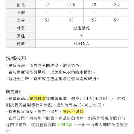
17
17.5
18
18.5
袖長
-
-
-
-
下擺
53
55
57
59
全長
材質
聚脂纖維
X
彈性
CHINA
產地
洗滌技巧
˙建議將深、淺衣物分開洗滌，避免染色。
˙
請勿過度浸泡與烘乾，以免造成衣物縮水情況。
˙
請避免手錶、首飾或包包金屬勾住蕾絲造成破損。
購買須知
˙預購商品以
完成付款
後開始追加，約為7-14天(不含假日)，
若遇
到缺貨需訂製等特殊狀況，追加時間為15-30工作天
。
˙特惠現貨商品，售完不追加，
售出不退換
。
˙官網及門市同時進行販售，商品流動快速，如果急需現貨歡迎前
往門市購買，或請直接詢問
LINE@
，一對一由專人即時為您服務
♡