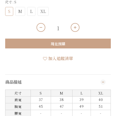
尺寸
: S
S
M
L
XL
現在預購
加入追蹤清單
商品描述
尺寸
S
M
L
XL
37
38
39
40
肩寬
45
47
49
51
胸寬
-
-
-
-
腰寬