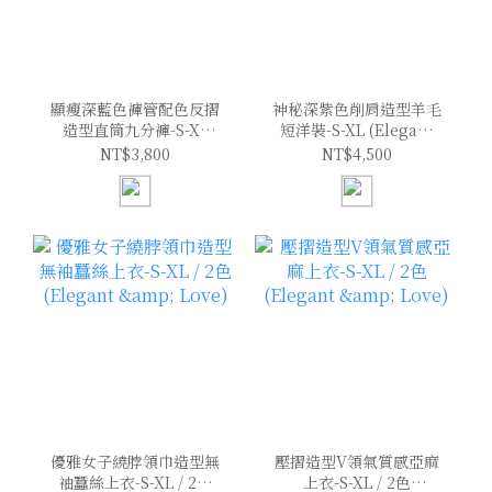
顯瘦深藍色褲管配色反摺
神秘深紫色削肩造型羊毛
造型直筒九分褲-S-XL
短洋裝-S-XL (Elegant
(Elegant & Love)
& Love)
NT$3,800
NT$4,500
優雅女子繞脖領巾造型無
壓摺造型V領氣質感亞麻
袖蠶絲上衣-S-XL / 2色
上衣-S-XL / 2色