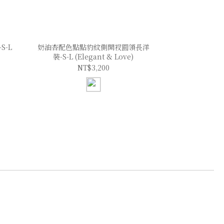
-L
奶油杏配色點點豹紋側開衩圓領長洋
裝-S-L (Elegant & Love)
NT$3,200