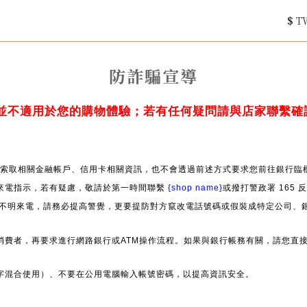
$
T
防詐騙宣導
並不適用於您的購物體驗；若有任何疑問請與店家聯繫確
索取相關金融帳戶、信用卡相關資訊，也不會透過前述方式要求您前往銀行臨櫃
來電指示，若有疑慮，敬請於第一時間聯繫
{shop name}
或撥打警政署 165
」等不明來電，請務必提高警覺，更要提防對方竄改電話號碼或假裝成特定公司、
消費者，再要求進行網路銀行或ATM操作流程。如果與銀行帳務有關，請您直
字混合使用）、不要在公用電腦輸入帳號密碼，以提高資訊安全。