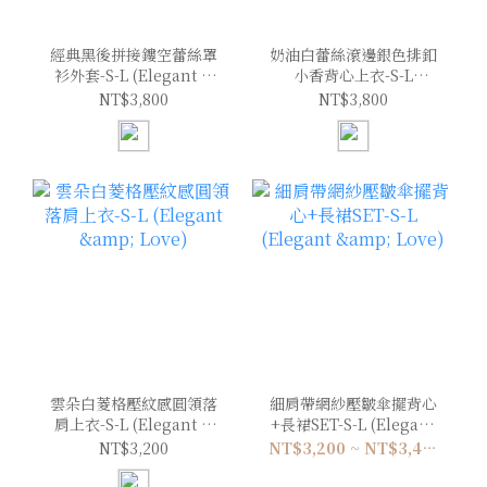
經典黑後拼接鏤空蕾絲罩
奶油白蕾絲滾邊銀色排釦
衫外套-S-L (Elegant &
小香背心上衣-S-L
Love)
(Elegant & Love)
NT$3,800
NT$3,800
雲朵白菱格壓紋感圓領落
細肩帶網紗壓皺傘擺背心
肩上衣-S-L (Elegant &
+長裙SET-S-L (Elegant
Love)
& Love)
NT$3,200
NT$3,200 ~ NT$3,400