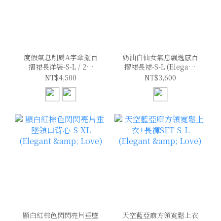
度假氣息削肩A字傘擺百
奶油白仙女氣息飄逸感百
摺裙長洋裝-S-L / 2色
摺裙長裙-S-L (Elegant
(Elegant & Love)
& Love)
NT$4,500
NT$3,600
顯白紅棕色閃閃亮片垂墜
天空藍亞麻方領寬鬆上衣