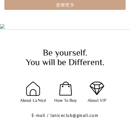
查看更多
E-mail / laniceclub@gmail.com