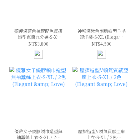
顯瘦深藍色褲管配色反摺
神秘深紫色削肩造型羊毛
造型直筒九分褲-S-XL
短洋裝-S-XL (Elegant
(Elegant & Love)
& Love)
NT$3,800
NT$4,500
優雅女子繞脖領巾造型無
壓摺造型V領氣質感亞麻
袖蠶絲上衣-S-XL / 2色
上衣-S-XL / 2色