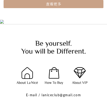
查看更多
E-mail / laniceclub@gmail.com