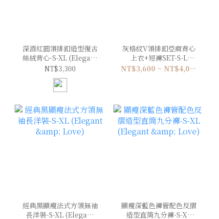
深酒紅圓領排釦造型復古
灰格紋V領排釦亞麻背心
絲絨背心-S-XL (Elegant
上衣+短褲SET-S-L
& Love)
(Elegant & Love)
NT$3,300
NT$3,600 ~ NT$4,000
經典黑顯瘦法式方領無袖
顯瘦深藍色褲管配色反摺
長洋裝-S-XL (Elegant
造型直筒九分褲-S-XL