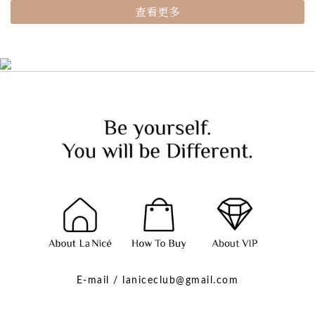
查看更多
E-mail / laniceclub@gmail.com