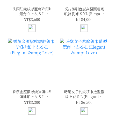
法國紅織紋感亞麻V領排
復古微刷色感高腰顯瘦喇
釦背心上衣-S-L
叭褲長褲-S-XL (Elegant
(Elegant & Love)
& Love)
NT$3,600
NT$4,000
香檳金壓摺感繞脖領巾V
時髦女子豹紋領巾造型蠶
領排釦上衣-S-L
絲上衣-S-L (Elegant &
(Elegant & Love)
Love)
NT$3,300
NT$6,500