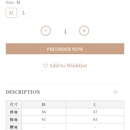
Size
: M
M
L
PREORDER NOW
Add to Wishlist
DESCRIPTION
尺寸
M
L
36
37
肩寬
41
43
胸寬
-
-
腰寬