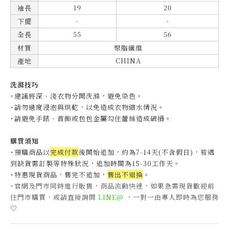
19
20
袖長
-
-
下擺
55
56
全長
材質
聚脂纖維
CHINA
產地
洗滌技巧
˙建議將深、淺衣物分開洗滌，避免染色。
˙
請勿過度浸泡與烘乾，以免造成衣物縮水情況。
˙
請避免手錶、首飾或包包金屬勾住蕾絲造成破損。
購買須知
˙預購商品以
完成付款
後開始追加，約為7-14天(不含假日)，
若遇
到缺貨需訂製等特殊狀況，追加時間為15-30工作天
。
˙特惠現貨商品，售完不追加，
售出不退換
。
˙官網及門市同時進行販售，商品流動快速，如果急需現貨歡迎前
往門市購買，或請直接詢問
LINE@
，一對一由專人即時為您服務
♡