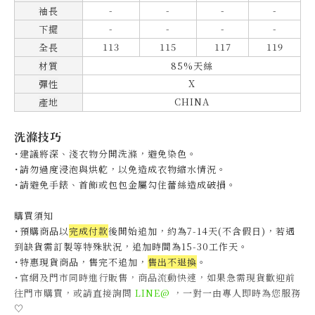
-
-
-
-
袖長
-
-
-
-
下擺
113
115
117
119
全長
材質
85%天絲
X
彈性
CHINA
產地
洗滌技巧
˙建議將深、淺衣物分開洗滌，避免染色。
˙
請勿過度浸泡與烘乾，以免造成衣物縮水情況。
˙
請避免手錶、首飾或包包金屬勾住蕾絲造成破損。
購買須知
˙預購商品以
完成付款
後開始追加，約為7-14天(不含假日)，
若遇
到缺貨需訂製等特殊狀況，追加時間為15-30工作天
。
˙特惠現貨商品，售完不追加，
售出不退換
。
˙官網及門市同時進行販售，商品流動快速，如果急需現貨歡迎前
往門市購買，或請直接詢問
LINE@
，一對一由專人即時為您服務
♡