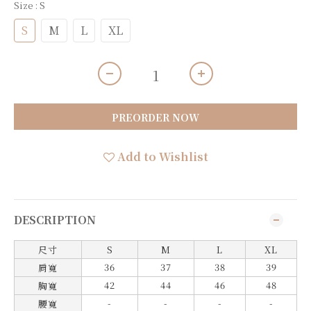
Size
: S
S
M
L
XL
PREORDER NOW
Add to Wishlist
DESCRIPTION
尺寸
S
M
L
XL
36
37
38
39
肩寬
42
44
46
48
胸寬
-
-
-
-
腰寬