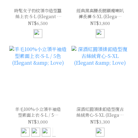
時髦女子豹紋領巾造型蠶
經典黑高腰長腿顯瘦喇叭
絲上衣-S-L (Elegant &
褲長褲-S-XL (Elegant
Love)
& Love)
NT$6,500
NT$3,800
羊毛100%小立領半袖造
深酒紅圓領排釦造型復古
型素面上衣-S-L / 5色
絲絨背心-S-XL (Elegant
(Elegant & Love)
& Love)
NT$3,000
NT$3,300