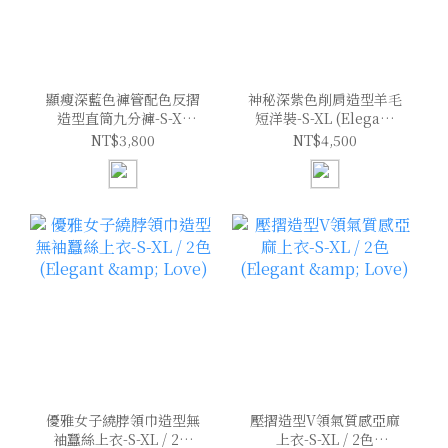
顯瘦深藍色褲管配色反摺
神秘深紫色削肩造型羊毛
造型直筒九分褲-S-XL
短洋裝-S-XL (Elegant
(Elegant & Love)
& Love)
NT$3,800
NT$4,500
優雅女子繞脖領巾造型無
壓摺造型V領氣質感亞麻
袖蠶絲上衣-S-XL / 2色
上衣-S-XL / 2色