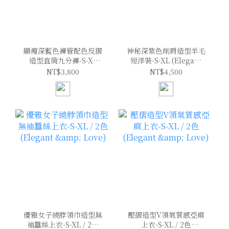
顯瘦深藍色褲管配色反摺
神秘深紫色削肩造型羊毛
造型直筒九分褲-S-XL
短洋裝-S-XL (Elegant
(Elegant & Love)
& Love)
NT$3,800
NT$4,500
優雅女子繞脖領巾造型無
壓摺造型V領氣質感亞麻
袖蠶絲上衣-S-XL / 2色
上衣-S-XL / 2色