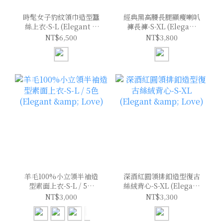
時髦女子豹紋領巾造型蠶
經典黑高腰長腿顯瘦喇叭
絲上衣-S-L (Elegant &
褲長褲-S-XL (Elegant
Love)
& Love)
NT$6,500
NT$3,800
羊毛100%小立領半袖造
深酒紅圓領排釦造型復古
型素面上衣-S-L / 5色
絲絨背心-S-XL (Elegant
(Elegant & Love)
& Love)
NT$3,000
NT$3,300