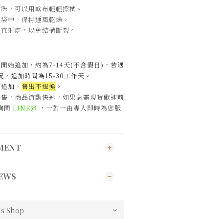
水洗，可以用軟布輕輕擦拭。
塵袋中
，保持通風乾燥。
光直射處
，以免結構斷裂。
開始追加，約為7-14天(不含假日)，
若遇
，追加時間為15-30工作天
。
不追加，
售出不退換
。
販售，商品流動快速，如果急需現貨歡迎前
詢問
LINE@
，一對一由專人即時為您服
YMENT
EWS