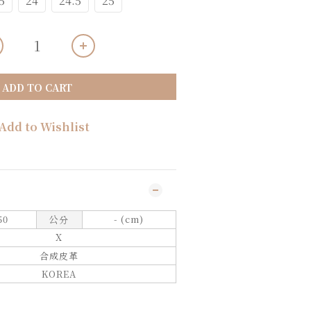
5
24
24.5
25
ADD TO CART
Add to Wishlist
50
-
(cm)
公分
X
合成皮革
KOREA