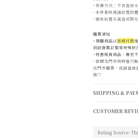
˙保養方式：不宜直接
˙未穿著時
建議放置防
˙
避免放置在高溫或陽
購買須知
˙預購商品以
完成付款
後
到缺貨需訂製等特殊狀況
˙特惠現貨商品，售完
˙官網及門市同時進行
往門市購買，或請直接
務
♡
SHIPPING & PA
CUSTOMER REVI