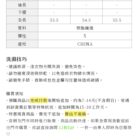
-
-
-
袖長
下擺
-
-
-
全長
53.5
54.5
55.5
質料
聚脂纖維
X
彈性
產地
CHINA
洗滌技巧
˙建議將深、淺衣物分開洗滌，避免染色。
˙
請勿過度浸泡與烘乾，以免造成衣物縮水情況。
˙
請避免手錶、首飾或包包金屬勾住蕾絲造成破損。
購買須知
˙預購商品以
完成付款
後開始追加，約為7-14天(不含假日)，
若遇
到缺貨需訂製等特殊狀況，追加時間為15-30工作天
。
˙特惠現貨商品，售完不追加，
售出不退換
。
˙官網及門市同時進行販售，商品流動快速，如果急需現貨歡迎前
往門市購買，或請直接詢問
LINE@
，一對一由專人即時為您服務
♡