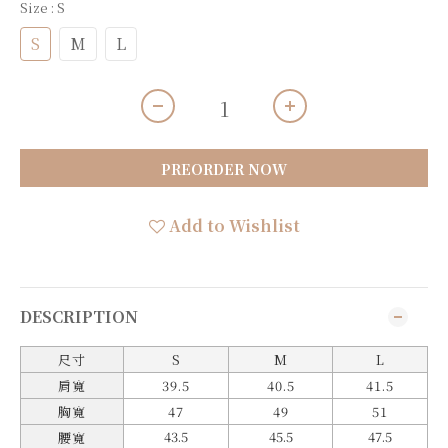
Size
: S
S
M
L
PREORDER NOW
Add to Wishlist
DESCRIPTION
尺寸
S
M
L
肩寬
39.5
40.5
41.5
胸寬
47
49
51
43.5
45.5
47.5
腰寬