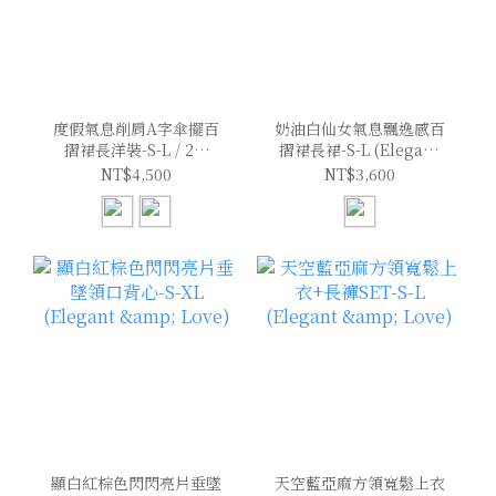
度假氣息削肩A字傘擺百
奶油白仙女氣息飄逸感百
摺裙長洋裝-S-L / 2色
摺裙長裙-S-L (Elegant
(Elegant & Love)
& Love)
NT$4,500
NT$3,600
顯白紅棕色閃閃亮片垂墜
天空藍亞麻方領寬鬆上衣