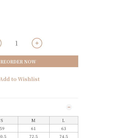
PREORDER NOW
Add to Wishlist
S
M
L
59
61
63
0.5
72.5
74.5