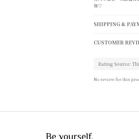
務
♡
SHIPPING & PA
CUSTOMER REVI
No review for this pro