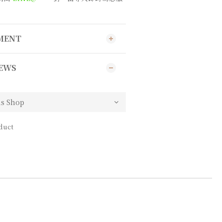
YMENT
EWS
duct