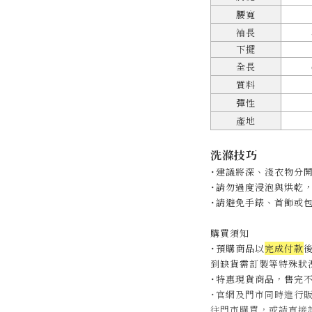
腰寬
袖長
下擺
全長
質料
彈性
產地
洗滌技巧
˙建議將深、淺衣物分
˙
請勿過度浸泡與烘乾
˙
請避免手錶、首飾或
購買須知
˙預購商品以
完成付款
後
到缺貨需訂製等特殊狀況
˙特惠現貨商品，售完
˙官網及門市同時進行
往門市購買，或請直接