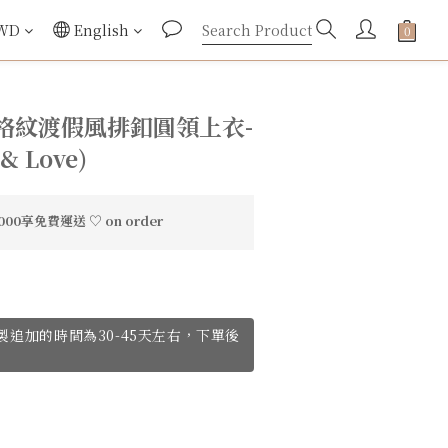
WD
English
格紋渡假風排釦圓領上衣-
 & Love)
0享免費運送 ♡ on order
ve訂製追加的時間為30-45天左右，下單後