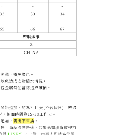
-
-
-
32
33
34
-
-
-
65
66
67
聚脂纖維
X
CHINA
開洗滌，避免染色。
，以免造成衣物縮水情況。
包包金屬勾住蕾絲造成破損。
開始追加，約為7-14天(不含假日)，
若遇
，追加時間為15-30工作天
。
不追加，
售出不退換
。
販售，商品流動快速，如果急需現貨歡迎前
詢問
LINE@
，一對一由專人即時為您服