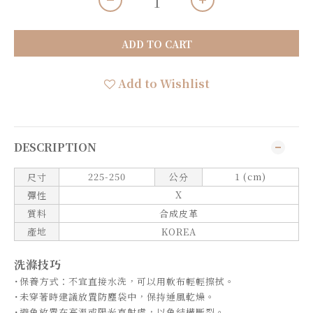
ADD TO CART
Add to Wishlist
DESCRIPTION
225-250
1
(cm)
尺寸
公分
X
彈性
質料
合成皮革
產地
KOREA
洗滌技巧
˙保養方式：不宜直接水洗，可以用軟布輕輕擦拭。
˙未穿著時
建議放置防塵袋中
，保持通風乾燥。
˙
避免放置在高溫或陽光直射處
，以免結構斷裂。