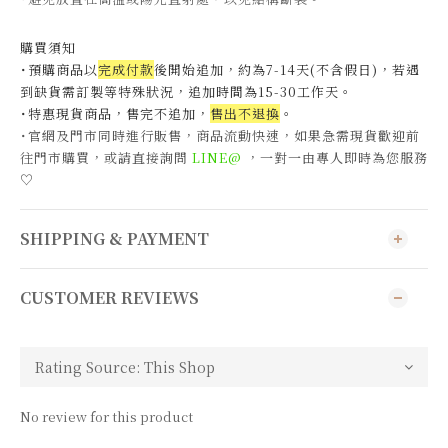
購買須知
˙預購商品以
完成付款
後開始追加，約為7-14天(不含假日)，
若遇
到缺貨需訂製等特殊狀況，追加時間為15-30工作天
。
˙特惠現貨商品，售完不追加，
售出不退換
。
˙官網及門市同時進行販售，商品流動快速，如果急需現貨歡迎前
往門市購買，或請直接詢問
LINE@
，一對一由專人即時為您服務
♡
SHIPPING & PAYMENT
CUSTOMER REVIEWS
No review for this product