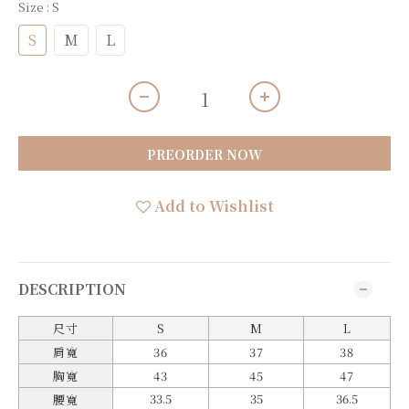
Size
: S
S
M
L
PREORDER NOW
Add to Wishlist
DESCRIPTION
尺寸
S
M
L
肩寬
36
37
38
胸寬
43
45
47
33.5
35
36.5
腰寬