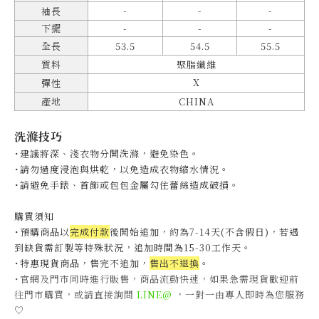
-
-
-
袖長
下擺
-
-
-
全長
53.5
54.5
55.5
質料
聚脂纖維
X
彈性
產地
CHINA
洗滌技巧
˙建議將深、淺衣物分開洗滌，避免染色。
˙
請勿過度浸泡與烘乾，以免造成衣物縮水情況。
˙
請避免手錶、首飾或包包金屬勾住蕾絲造成破損。
購買須知
˙預購商品以
完成付款
後開始追加，約為7-14天(不含假日)，
若遇
到缺貨需訂製等特殊狀況，追加時間為15-30工作天
。
˙特惠現貨商品，售完不追加，
售出不退換
。
˙官網及門市同時進行販售，商品流動快速，如果急需現貨歡迎前
往門市購買，或請直接詢問
LINE@
，一對一由專人即時為您服務
♡