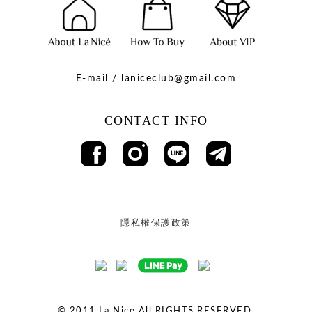
E-mail / laniceclub@gmail.com
CONTACT INFO
隱私權保護政策
© 2011
La Nice All RIGHTS RESERVED.