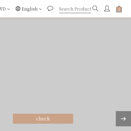
WD
English
check