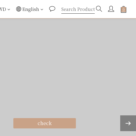
WD
English
check