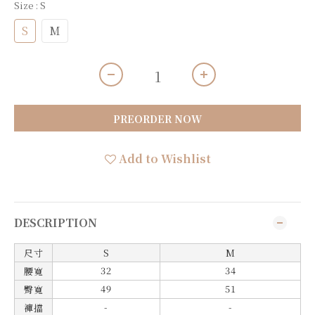
Size
: S
S
M
PREORDER NOW
Add to Wishlist
DESCRIPTION
尺寸
S
M
32
34
腰寬
49
51
臀寬
-
-
褲擋