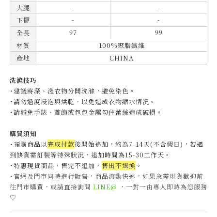
-
-
大腿
-
-
下擺
97
99
全長
材質
100%聚脂纖維
產地
CHINA
洗滌技巧
˙建議將深、淺衣物分開洗滌，避免染色。
˙
請勿過度浸泡與烘乾，以免造成衣物縮水情況。
˙
請避免手錶、首飾或包包金屬勾住蕾絲造成破損。
購買須知
˙預購商品以
完成付款
後開始追加，約為7-14天(不含假日)，
若遇
到缺貨需訂製等特殊狀況，追加時間為15-30工作天
。
˙特惠現貨商品，售完不追加，
售出不退換
。
˙官網及門市同時進行販售，商品流動快速，如果急需現貨歡迎前
往門市購買，或請直接詢問
LINE@
，一對一由專人即時為您服務
♡